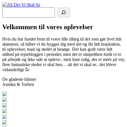
Søg
Vi rejser for at se og opleve
Alt Det Vi Skal Se
Velkommen til vores oplevelser
Hvis du har fundet frem til vores lille tillæg til det som gør livet lidt
skønnere, så håber vi du hygger dig med det og får lidt inspiration,
til oplevelser, mad og steder at besøge. Der kan godt være lidt
stilhed på rejsebloggen i perioder, men det er simpelthen fordi vi er
på arbejde og ikke ude at opleve.. men bare rolig, der er mere på vej;
flere fantastiske steder vi skal hen… alt det vi skal se.. det bliver
vidunderligt 🥳
De gladeste hilsner
Annika & Torben