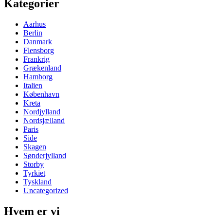
Kategorier
Aarhus
Berlin
Danmark
Flensborg
Frankrig
Grækenland
Hamborg
Italien
København
Kreta
Nordjylland
Nordsjælland
Paris
Side
Skagen
Sønderjylland
Storby
Tyrkiet
Tyskland
Uncategorized
Hvem er vi