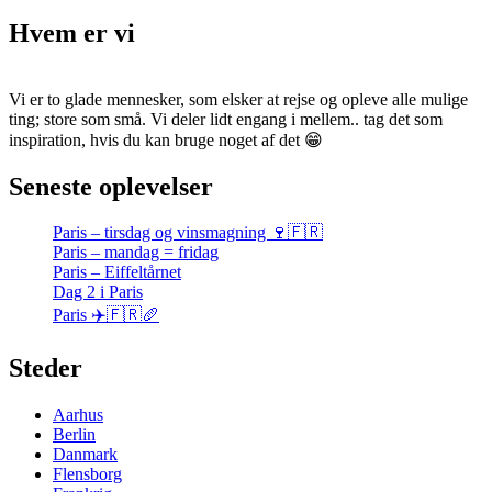
Hvem er vi
Vi er to glade mennesker, som elsker at rejse og opleve alle mulige
ting; store som små. Vi deler lidt engang i mellem.. tag det som
inspiration, hvis du kan bruge noget af det 😁
Seneste oplevelser
Paris – tirsdag og vinsmagning 🍷🇫🇷
Paris – mandag = fridag
Paris – Eiffeltårnet
Dag 2 i Paris
Paris ✈️🇫🇷🥖
Steder
Aarhus
Berlin
Danmark
Flensborg