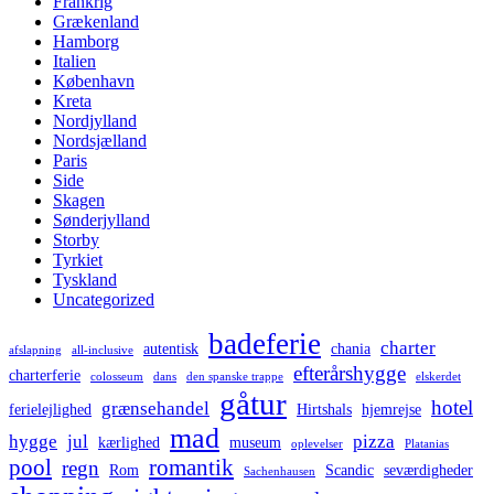
Frankrig
Grækenland
Hamborg
Italien
København
Kreta
Nordjylland
Nordsjælland
Paris
Side
Skagen
Sønderjylland
Storby
Tyrkiet
Tyskland
Uncategorized
badeferie
charter
autentisk
chania
afslapning
all-inclusive
efterårshygge
charterferie
colosseum
dans
den spanske trappe
elskerdet
gåtur
hotel
grænsehandel
ferielejlighed
Hirtshals
hjemrejse
mad
hygge
jul
pizza
kærlighed
museum
oplevelser
Platanias
pool
romantik
regn
Rom
Scandic
seværdigheder
Sachenhausen