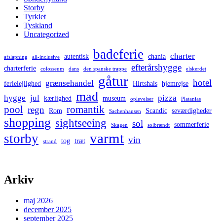
Storby
Tyrkiet
Tyskland
Uncategorized
badeferie
charter
autentisk
chania
afslapning
all-inclusive
efterårshygge
charterferie
colosseum
dans
den spanske trappe
elskerdet
gåtur
hotel
grænsehandel
ferielejlighed
Hirtshals
hjemrejse
mad
hygge
jul
pizza
kærlighed
museum
oplevelser
Platanias
pool
romantik
regn
Rom
Scandic
seværdigheder
Sachenhausen
shopping
sightseeing
sol
sommerferie
Skagen
solbrændt
varmt
storby
vin
tog
træt
strand
Arkiv
maj 2026
december 2025
september 2025