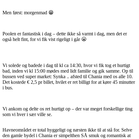
Men først: morgenmad 😁
Poolen er fantastisk i dag – dette ikke så varmt i dag, men det er
også helt fint, for vi fik vist rigeligt i går 😬
Vi solede og badede i dag til kl ca 14:30, hvor vi fik tog et hurtigt
bad, inden vi kl 15:00 mødes med lidt familie og gik samme. Op til
bussen ved super market: Synka .. afsted til Chania med os alle 10.
Det kostede € 2,5 pr billet, hvilet er ret billigt for at køre 45 minutter
i bus.
Vi ankom og delte os ret hurtigt op – der var meget forskellige ting
som vi hver i sær ville se.
Havneområdet er total hyggeligt og næsten ikke til at stå for. Selve
den gamle bydel i Chania er simpelthen SÅ smuk og romantisk at