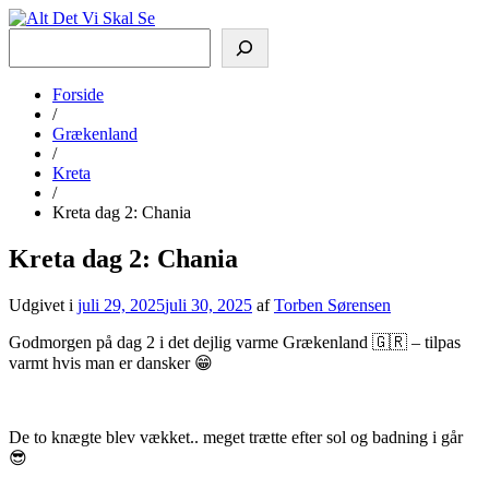
Søg
Alt Det Vi Skal Se
Vi rejser for at se og opleve
Forside
/
Grækenland
/
Kreta
/
Kreta dag 2: Chania
Kreta dag 2: Chania
Udgivet i
juli 29, 2025
juli 30, 2025
af
Torben Sørensen
Godmorgen på dag 2 i det dejlig varme Grækenland 🇬🇷 – tilpas
varmt hvis man er dansker 😁
De to knægte blev vækket.. meget trætte efter sol og badning i går
😎