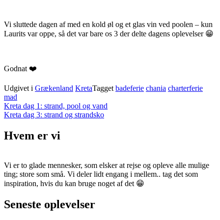
Vi sluttede dagen af med en kold øl og et glas vin ved poolen – kun
Laurits var oppe, så det var bare os 3 der delte dagens oplevelser 😁
Godnat ❤️
Udgivet i
Grækenland
Kreta
Tagget
badeferie
chania
charterferie
mad
Indlægsnavigation
Kreta dag 1: strand, pool og vand
Kreta dag 3: strand og strandsko
Hvem er vi
Vi er to glade mennesker, som elsker at rejse og opleve alle mulige
ting; store som små. Vi deler lidt engang i mellem.. tag det som
inspiration, hvis du kan bruge noget af det 😁
Seneste oplevelser