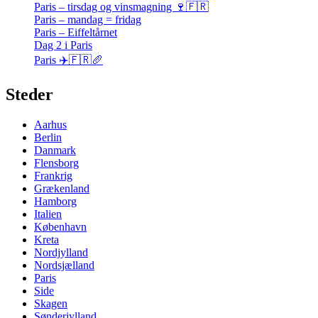
Paris – tirsdag og vinsmagning 🍷🇫🇷
Paris – mandag = fridag
Paris – Eiffeltårnet
Dag 2 i Paris
Paris ✈️🇫🇷🥖
Steder
Aarhus
Berlin
Danmark
Flensborg
Frankrig
Grækenland
Hamborg
Italien
København
Kreta
Nordjylland
Nordsjælland
Paris
Side
Skagen
Sønderjylland