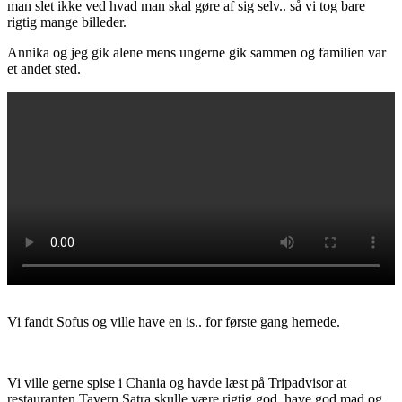
man slet ikke ved hvad man skal gøre af sig selv.. så vi tog bare
rigtig mange billeder.
Annika og jeg gik alene mens ungerne gik sammen og familien var
et andet sted.
Vi fandt Sofus og ville have en is.. for første gang hernede.
Vi ville gerne spise i Chania og havde læst på Tripadvisor at
restauranten Tavern Satra skulle være rigtig god, have god mad og