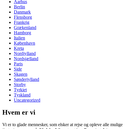
Aarhus
Berlin
Danmark
Flensborg
Frankrig
Grækenland
Hamborg
Italien
København
Kreta
Nordjylland
Nordsjælland
Paris
Side
Skagen
Sønderjylland
Storby
Tyrkiet
Tyskland
Uncategorized
Hvem er vi
Vi er to glade mennesker, som elsker at rejse og opleve alle mulige