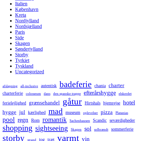
Italien
København
Kreta
Nordjylland
Nordsjælland
Paris
Side
Skagen
Sønderjylland
Storby
Tyrkiet
Tyskland
Uncategorized
badeferie
charter
autentisk
chania
afslapning
all-inclusive
efterårshygge
charterferie
colosseum
dans
den spanske trappe
elskerdet
gåtur
hotel
grænsehandel
ferielejlighed
Hirtshals
hjemrejse
mad
hygge
jul
pizza
kærlighed
museum
oplevelser
Platanias
pool
romantik
regn
Rom
Scandic
seværdigheder
Sachenhausen
shopping
sightseeing
sol
sommerferie
Skagen
solbrændt
varmt
storby
vin
tog
træt
strand