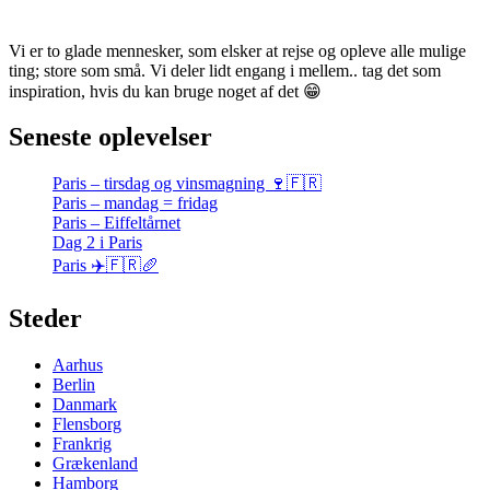
Vi er to glade mennesker, som elsker at rejse og opleve alle mulige
ting; store som små. Vi deler lidt engang i mellem.. tag det som
inspiration, hvis du kan bruge noget af det 😁
Seneste oplevelser
Paris – tirsdag og vinsmagning 🍷🇫🇷
Paris – mandag = fridag
Paris – Eiffeltårnet
Dag 2 i Paris
Paris ✈️🇫🇷🥖
Steder
Aarhus
Berlin
Danmark
Flensborg
Frankrig
Grækenland
Hamborg