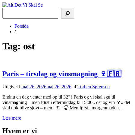
Søg
Alt Det Vi Skal Se
Vi rejser for at se og opleve
Forside
/
Tag:
ost
Paris – tirsdag og vinsmagning 🍷🇫🇷
Udgivet i
maj 26, 2026
maj 26, 2026
af
Torben Sørensen
Endnu en dag venter med op til 32° i Paris og vi skal sgu til
vinsmagning – men først i eftermiddag kl 15:00.. ost og vin 🍷.. det
skal nok blive sjovt – men i 32° 🥵 Men først.. morgenmaden…
Læs mere
Hvem er vi