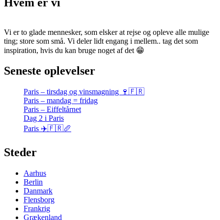
Hvem er vi
Vi er to glade mennesker, som elsker at rejse og opleve alle mulige
ting; store som små. Vi deler lidt engang i mellem.. tag det som
inspiration, hvis du kan bruge noget af det 😁
Seneste oplevelser
Paris – tirsdag og vinsmagning 🍷🇫🇷
Paris – mandag = fridag
Paris – Eiffeltårnet
Dag 2 i Paris
Paris ✈️🇫🇷🥖
Steder
Aarhus
Berlin
Danmark
Flensborg
Frankrig
Grækenland