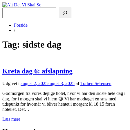
Søg
Alt Det Vi Skal Se
Vi rejser for at se og opleve
Forside
/
Tag:
sidste dag
Kreta dag 6: afslapning
Udgivet i
august 2, 2025
august 3, 2025
af
Torben Sørensen
Godmorgen fra vores dejlige hotel, hvor vi har den sidste hele dag i
dag, for i morgen skal vi hjem 😩 Vi har modtaget en sms med
tidspunkt for hvornår vi bliver hentet i morgen: kl 18:15 foran
hotellet. Det…
Læs mere