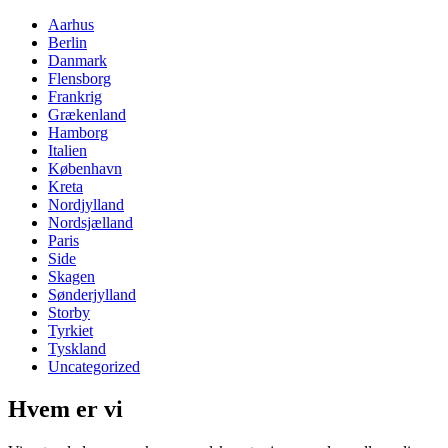
Aarhus
Berlin
Danmark
Flensborg
Frankrig
Grækenland
Hamborg
Italien
København
Kreta
Nordjylland
Nordsjælland
Paris
Side
Skagen
Sønderjylland
Storby
Tyrkiet
Tyskland
Uncategorized
Hvem er vi