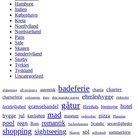
Hamborg
Italien
København
Kreta
Nordjylland
Nordsjælland
Paris
Side
Skagen
Sønderjylland
Storby
Tyrkiet
Tyskland
Uncategorized
badeferie
charter
autentisk
chania
afslapning
all-inclusive
efterårshygge
charterferie
colosseum
dans
den spanske trappe
elskerdet
gåtur
hotel
grænsehandel
ferielejlighed
Hirtshals
hjemrejse
mad
hygge
jul
pizza
kærlighed
museum
oplevelser
Platanias
pool
romantik
regn
Rom
Scandic
seværdigheder
Sachenhausen
shopping
sightseeing
sol
sommerferie
Skagen
solbrændt